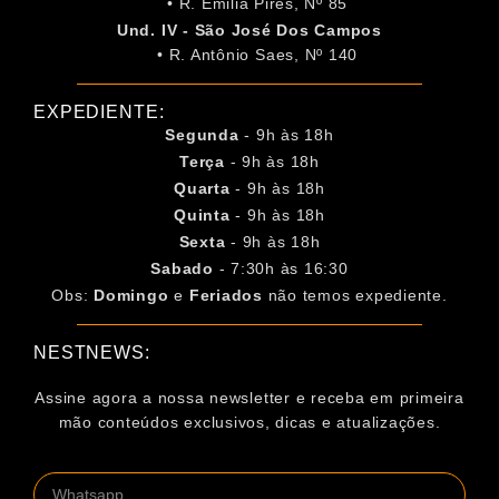
• R. Emilia Pires, Nº 85
Und. IV - São José Dos Campos
• R. Antônio Saes, Nº 140
EXPEDIENTE:
Segunda
- 9h às 18h
Terça
- 9h às 18h
Quarta
- 9h às 18h
Quinta
- 9h às 18h
Sexta
- 9h às 18h
Sabado
- 7:30h às 16:30
Obs:
Domingo
e
Feriados
não temos expediente.
NESTNEWS:
Assine agora a nossa newsletter e receba em primeira
mão conteúdos exclusivos, dicas e atualizações.