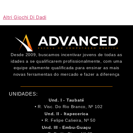
Tuttavia, si è assicurato il MYSG Championship.
Altri Giochi Di Dadi
Desde 2009, buscamos incentivar jovens de todas as
idades a se qualificarem profissionalmente, com uma
equipe altamente qualificada para ensinar as mais
novas ferramentas do mercado e fazer a diferença
UNIDADES:
Und. I - Taubaté
• R. Visc. Do Rio Branco, Nº 102
Und. II - Itapecerica
• R. Felipe Calieira, Nº 50
Und. III - Embu-Guaçu