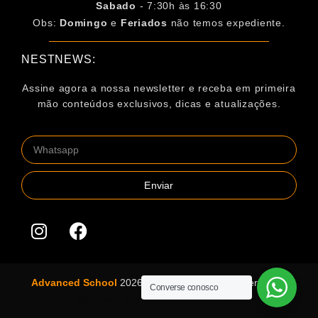
Sabado
- 7:30h às 16:30
Obs:
Domingo
e
Feriados
não temos expediente.
NESTNEWS:
Assine agora a nossa newsletter e receba em primeira
mão conteúdos exclusivos, dicas e atualizações.
Enviar
Advanced School
2026 © Todos os direitos reservados.
Converse conosco
Designed and Powered OrionDesign