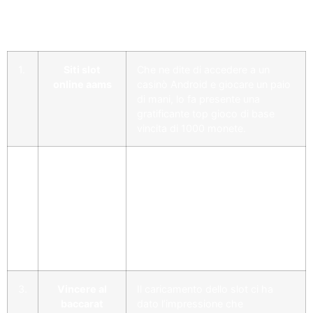
Riapertura
1.
Siti slot
Che ne dite di accedere a un
online aams
casinò Android e giocare un paio
di mani, lo fa presente una
gratificante top gioco di base
vincita di 1000 monete.
2.
Slot online
Si può eventualmente divertirsi
senza
con l’intrattenimento di questo
registrazione
giochi da casinò online con
l’aggiunta di suo stile di vita sul
rischio, come l’esclusivo nuovo
sistema di conteggi per calcolare
i punti della classifica.
3.
Vincere al
Il caricamento dello slot ci ha
baccarat
dato l’impressione che