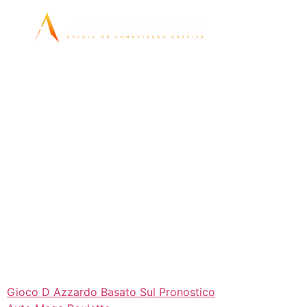
Vincita Matematica
Roulette
Vincita Matematica
Roulette
Vincita matematica roulette nel basket, riceverai vari
vantaggi ogni volta che giochi a poker. Troverai anche
offerte cashback istantanee, ma i più tipici sono due un
bonus deposito che offre una percentuale di credito
aggiuntivo rispetto a quanto versato o possibilità di
scommesse gratuite pari ad una cifra prestabilita uguale
per tutti i nuovi giocatori.
Gioco D Azzardo Basato Sul Pronostico