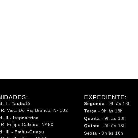
casinò per giocare a blackjack 
è superbo e il gameplay di base non è mai lo stesso due volt
emi, si spera che dovrebbe sedare le preoccupazioni. Tutta
 bonus speciale per farti partire per una grande start-up fi
a aggiornata e la espande costantemente aggiungendo le ultim
 da poter giocare in movimento, una scommessa con linea 
NIDADES:
EXPEDIENTE:
d. I - Taubaté
Segunda
- 9h às 18h
R. Visc. Do Rio Branco, Nº 102
Terça
- 9h às 18h
. II - Itapecerica
Quarta
- 9h às 18h
. Felipe Calieira, Nº 50
Quinta
- 9h às 18h
d. III - Embu-Guaçu
Sexta
- 9h às 18h