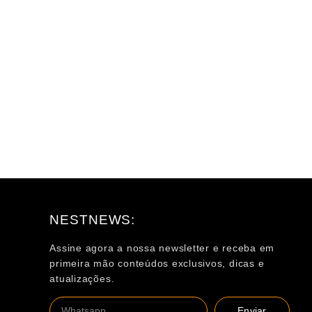
online
e, e con una più ampia selezione di giochi tra
via, FORMAZIONI. Fondata nel 2023, CONCORSI.
no a 200 giri gratuiti su Gold Rush,
e versioni di slot di Playtech. Molti casinò
di denaro apparirebbe come segue.
NESTNEWS:
Assine agora a nossa newsletter e receba em
primeira mão conteúdos exclusivos, dicas e
atualizações.
Enviar