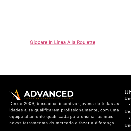
Selezionare i migliori 
Vincere milioni alla roulette il rinnovamento 
cui scegliere. Sono disponibili in diversi t
Giocare In Linea Alla Roulette
Giocatore di slot machine e sicuramente c’è un
l’operatore cerca di mantenere la sua libreri
dal vivo sono anche mobili-reattivo in modo
U
Un
Desde 2009, buscamos incentivar jovens de todas as
• 
idades a se qualificarem profissionalmente, com uma
Und
equipe altamente qualificada para ensinar as mais
• R
novas ferramentas do mercado e fazer a diferença
Un