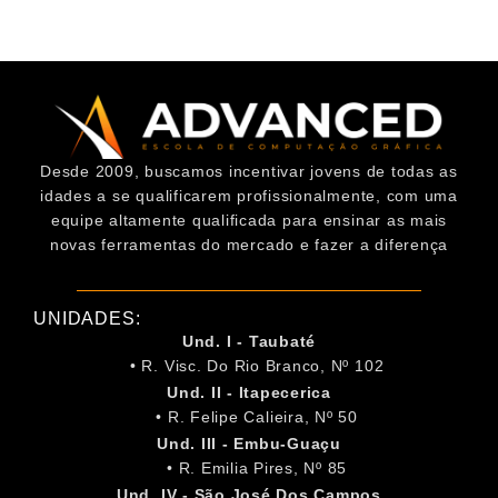
cosa ne pensi di questo articolo. I segreti del blackjack
da casinò.
Desde 2009, buscamos incentivar jovens de todas as
idades a se qualificarem profissionalmente, com uma
equipe altamente qualificada para ensinar as mais
novas ferramentas do mercado e fazer a diferença
UNIDADES:
Und. I - Taubaté
• R. Visc. Do Rio Branco, Nº 102
Und. II - Itapecerica
• R. Felipe Calieira, Nº 50
Und. III - Embu-Guaçu
• R. Emilia Pires, Nº 85
Und. IV - São José Dos Campos