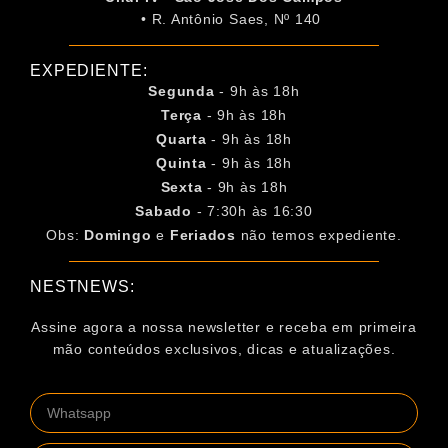
• R. Antônio Saes, Nº 140
EXPEDIENTE:
Segunda
- 9h às 18h
Terça
- 9h às 18h
Quarta
- 9h às 18h
Quinta
- 9h às 18h
Sexta
- 9h às 18h
Sabado
- 7:30h às 16:30
Obs:
Domingo
e
Feriados
não temos expediente.
NESTNEWS:
Assine agora a nossa newsletter e receba em primeira
mão conteúdos exclusivos, dicas e atualizações.