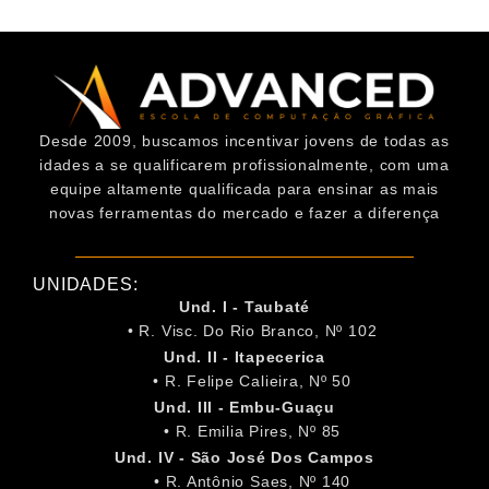
ottenendo più risorse e manodopera a livello locale.
Desde 2009, buscamos incentivar jovens de todas as
idades a se qualificarem profissionalmente, com uma
equipe altamente qualificada para ensinar as mais
novas ferramentas do mercado e fazer a diferença
UNIDADES:
Und. I - Taubaté
• R. Visc. Do Rio Branco, Nº 102
Und. II - Itapecerica
• R. Felipe Calieira, Nº 50
Und. III - Embu-Guaçu
• R. Emilia Pires, Nº 85
Und. IV - São José Dos Campos
• R. Antônio Saes, Nº 140