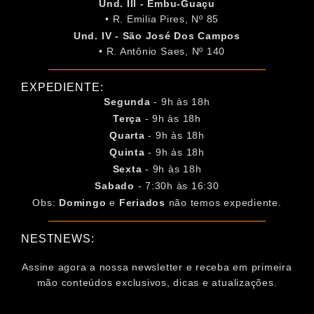
Und. III - Embu-Guaçu
• R. Emilia Pires, Nº 85
Und. IV - São José Dos Campos
• R. Antônio Saes, Nº 140
EXPEDIENTE:
Segunda
- 9h às 18h
Terça
- 9h às 18h
Quarta
- 9h às 18h
Quinta
- 9h às 18h
Sexta
- 9h às 18h
Sabado
- 7:30h às 16:30
Obs:
Domingo
e
Feriados
não temos expediente.
NESTNEWS:
Assine agora a nossa newsletter e receba em primeira
mão conteúdos exclusivos, dicas e atualizações.