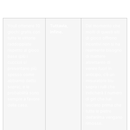
tutte le slot popolari e giochi da tavolo sono lì e questo
aggiunge fino a più di 300.
Youll ottenere 10
Tuttavia,
Dal momento che
giochi gratis con
infine.
molti di questi siti
tutte le vittorie
di gioco offrono
raddoppiate
incentivi non si ha
rispetto al gioco
realmente bisogno
base (più i
di mettere
cuccioli si
altrettanto di
presentano più
venire fuori in
spesso come
anticipo, c’è un
abbiamo detto
misuratore blu
sopra), e le
sopra i rulli che
probabilità sono
indicherà il numero
sempre a favore
di giri che hai
della casa.
lasciato prima che
tutte le pietre
dell’anima vengano
rimosse.