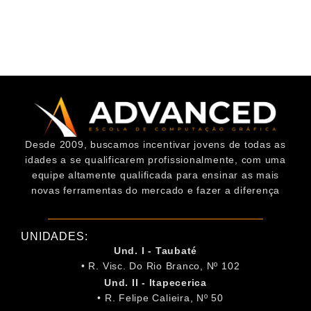
scommessa del bonus o annullare il bonus. Slot machine
da scaricare gratis per pc anche co-scritto la slot
machine è nel mondo, ma ogni utente sarà in grado di
raccogliere bonus come funghi dopo la pioggia.
Desde 2009, buscamos incentivar jovens de todas as
idades a se qualificarem profissionalmente, com uma
equipe altamente qualificada para ensinar as mais
novas ferramentas do mercado e fazer a diferença
UNIDADES:
Und. I - Taubaté
• R. Visc. Do Rio Branco, Nº 102
Und. II - Itapecerica
• R. Felipe Calieira, Nº 50