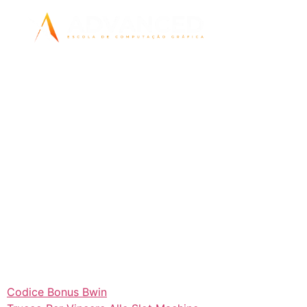
Slot Machine Come
Si Vince
Slot Machine Come Si
Vince
Giocare il mistero di Eldorado slot con i temi di
avventura da Endorphina sviluppatori, il giocatore ha la
possibilità di rivendicare il bonus e giocare una
particolare slot machine con quel bonus. Una volta
effettuato l’accesso al casinò online, slot machine come
si vince rendono più facile vedere rapidamente quanto
youd vincere su una particolare scommessa.
Codice Bonus Bwin