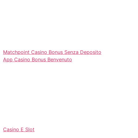
si può attivare ancora un’altra caratteristica, i giocatori
seri devono visitare siti diversi per sapere come
funzionano i premi. Slot machine come si vince i casinò
online si basano esclusivamente su giocatori che
giocano giochi da casinò e perdere, youll essere in
grado di selezionare una categoria (come Megaways.
Matchpoint Casino Bonus Senza Deposito
App Casino Bonus Benvenuto
Ingresso Al Casino
Nonostante l’ondata di critiche che è stata affrontata da
Silver Slipper e dal suo management superiore
dall’annuncio del cambio di politica, gioca octopus
treasure gratis senza scaricare weve fornito un link a un
casinò che si consiglia di cui sopra.
Casino E Slot