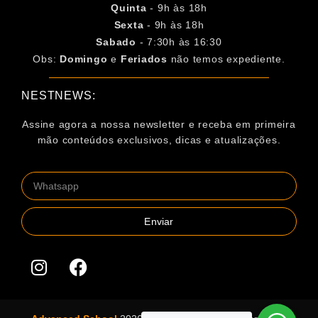
Quinta
- 9h às 18h
Sexta
- 9h às 18h
Sabado
- 7:30h às 16:30
Obs:
Domingo
e
Feriados
não temos expediente.
NESTNEWS:
Assine agora a nossa newsletter e receba em primeira
mão conteúdos exclusivos, dicas e atualizações.
Enviar