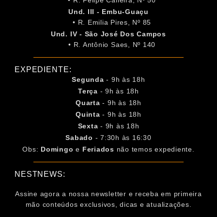
Und. III - Embu-Guaçu
• R. Emilia Pires, Nº 85
Und. IV - São José Dos Campos
• R. Antônio Saes, Nº 140
EXPEDIENTE:
Segunda
- 9h às 18h
Terça
- 9h às 18h
Quarta
- 9h às 18h
Quinta
- 9h às 18h
Sexta
- 9h às 18h
Sabado
- 7:30h às 16:30
Obs:
Domingo
e
Feriados
não temos expediente.
NESTNEWS:
Assine agora a nossa newsletter e receba em primeira
mão conteúdos exclusivos, dicas e atualizações.