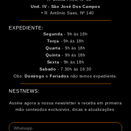
Und. IV - São José Dos Campos
• R. Antônio Saes, Nº 140
EXPEDIENTE:
Segunda
- 9h às 18h
Terça
- 9h às 18h
Quarta
- 9h às 18h
Quinta
- 9h às 18h
Sexta
- 9h às 18h
Sabado
- 7:30h às 16:30
Obs:
Domingo
e
Feriados
não temos expediente.
NESTNEWS:
Assine agora a nossa newsletter e receba em primeira
mão conteúdos exclusivos, dicas e atualizações.