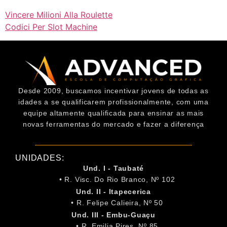
Vincere Milioni Alla Roulette
Codici Per Slot Machine
Desde 2009, buscamos incentivar jovens de todas as
idades a se qualificarem profissionalmente, com uma
equipe altamente qualificada para ensinar as mais
novas ferramentas do mercado e fazer a diferença
UNIDADES:
Und. I - Taubaté
• R. Visc. Do Rio Branco, Nº 102
Und. II - Itapecerica
• R. Felipe Calieira, Nº 50
Und. III - Embu-Guaçu
• R. Emilia Pires, Nº 85