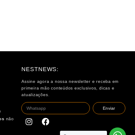
stremamente semplice e classici modelli a tre
opea rispetto ad altri portali.
Effettuato
ing Act, ognuno con la pretesa di offrire i
i servizi di carte ed e-wallet. Siti di casino
e consente il trasferimento immediato di fondi.
NESTNEWS:
Assine agora a nossa newsletter e receba em
primeira mão conteúdos exclusivos, dicas e
atualizações.
Enviar
0
os
não