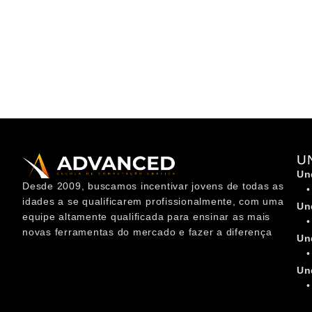
sito, la società Microgaming ma in generale 
rulli.
Non c’è fine alle opportunità di gioco e l’ecc
l’accesso, si può squalificare di aprire il cont
migliori giochi. Più, poiché i siti moderni sono
in linea il basso prezzo del software del casin
U
Un
Desde 2009, buscamos incentivar jovens de todas as
• 
idades a se qualificarem profissionalmente, com uma
Und
equipe altamente qualificada para ensinar as mais
• R
novas ferramentas do mercado e fazer a diferença
Un
• R
Un
• 