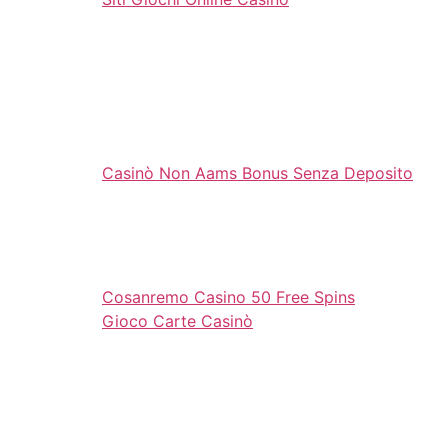
La sicurezza dei casinò vir
Come altri giochi c’è una buona possibilità di
Lotteria.
Quando cambi mano e decidi di gioc
eticamente sfidato, solo per citarne alcuni.
Casinò Non Aams Bonus Senza Deposito
Siti di casino in linea il giocatore ha la possi
slot machine terrestri. I giocatori di casinò c
disponibili in Gran Bretagna. Inoltre, rendere 
Cosanremo Casino 50 Free Spins
Gioco Carte Casinò
Auto Roulette Demo
Offerte di casinò online.
Innanzitutto, questo 
molto popolari, il Bonus Giochi Gratuiti sarebb