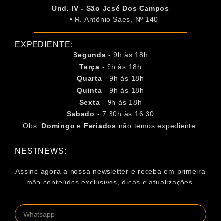
Und. IV - São José Dos Campos
• R. Antônio Saes, Nº 140
EXPEDIENTE:
Segunda
- 9h às 18h
Terça
- 9h às 18h
Quarta
- 9h às 18h
Quinta
- 9h às 18h
Sexta
- 9h às 18h
Sabado
- 7:30h às 16:30
Obs:
Domingo
e
Feriados
não temos expediente.
NESTNEWS:
Assine agora a nossa newsletter e receba em primeira
mão conteúdos exclusivos, dicas e atualizações.