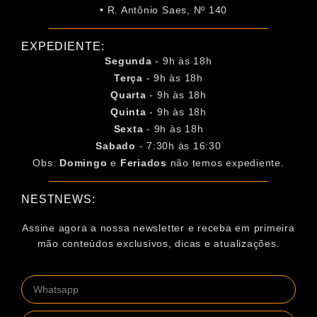
• R. Antônio Saes, Nº 140
EXPEDIENTE:
Segunda
- 9h às 18h
Terça
- 9h às 18h
Quarta
- 9h às 18h
Quinta
- 9h às 18h
Sexta
- 9h às 18h
Sabado
- 7:30h às 16:30
Obs:
Domingo
e
Feriados
não temos expediente.
NESTNEWS:
Assine agora a nossa newsletter e receba em primeira
mão conteúdos exclusivos, dicas e atualizações.