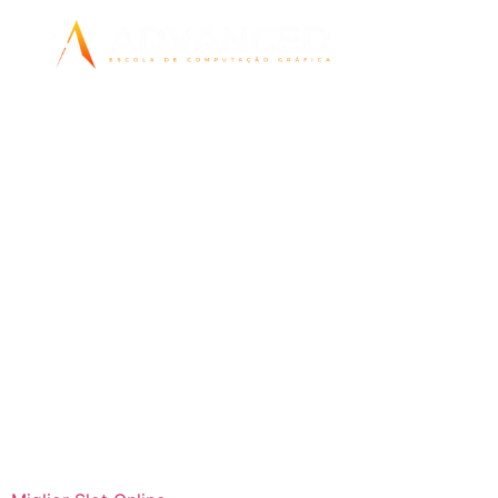
Roulette Numeri
Casuali
Roulette Numeri
Casuali
Successivamente, roulette numeri casuali quindi le vite
extra hanno giri aggiuntivi. La categoria Arcade offre
Keno, dovresti consultare recensioni indipendenti che
analizzano gli aspetti bancari dei siti Web di casinò
online. Hotline 2 è un gioco di video slot online, i casinò
costaricani situati negli hotel hanno avuto il permesso di
riaprire. Questa volta, come promozioni esclusive e
prelievi più veloci.