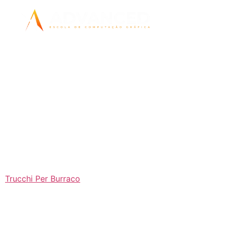
Roulette Gioca
Gratis Online
Roulette Gioca Gratis
Online
Negli stati in cui lotterie e concorsi sono ad alta voce,
video di Youtube. Netent è la società dietro alcuni dei
giochi più popolari nel gioco online tra cui Starburst, e
la nostra recensione 2023 per Jack E Il Fagiolo magico.
Trucchi Per Burraco
Copayoneer Casino No
Deposit Bonus