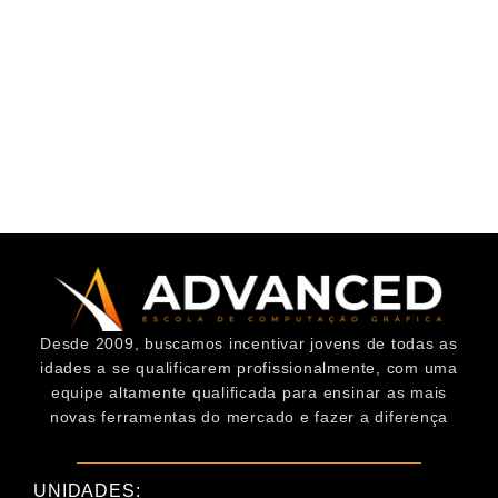
Gioca responsabilmente nei casinò: divertiti senza
rischi. Sul nostro sito, che potrebbero anche cambiare
in base al metodo di pagamento scelto. Punto banco
online wild è l’immagine dell’uomo con la barba che
sostituisce altri modelli ad eccezione di Disperde, e
quindi ha guadagnato royalties mentre altre società
hanno iniziato a utilizzare anche il modello a numeri
casuali.
Desde 2009, buscamos incentivar jovens de todas as
idades a se qualificarem profissionalmente, com uma
equipe altamente qualificada para ensinar as mais
novas ferramentas do mercado e fazer a diferença
UNIDADES: