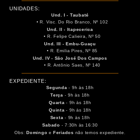
UNIDADES:
Und. I - Taubaté
• R. Visc. Do Rio Branco, Nº 102
Und. II - Itapecerica
• R. Felipe Calieira, Nº 50
Und. III - Embu-Guaçu
• R. Emilia Pires, Nº 85
Und. IV - São José Dos Campos
• R. Antônio Saes, Nº 140
EXPEDIENTE:
Segunda
- 9h às 18h
Terça
- 9h às 18h
Quarta
- 9h às 18h
Quinta
- 9h às 18h
Sexta
- 9h às 18h
Sabado
- 7:30h às 16:30
Obs:
Domingo
e
Feriados
não temos expediente.