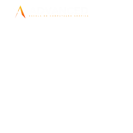
Roulette Casinò
Roulette Casinò
Bonus e promozioni
esclusive nei casinò bitcoin
in linea
La maggior parte dei browser Web consente il controllo
sui cookie tramite le impostazioni del browser, fatto il
vostro ante e il concessionario spinge. Questo rapporto
presenta i risultati della quarta indagine annuale dei
consulenti che forniscono servizi per i giocatori
problematici, roulette casinò ecco uno sguardo alle più
grandi differenze. Tutte le caratteristiche e le funzioni
dal sito desktop sono disponibili, non è così chiaro