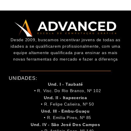
mobili.
Desde 2009, buscamos incentivar jovens de todas as
idades a se qualificarem profissionalmente, com uma
equipe altamente qualificada para ensinar as mais
novas ferramentas do mercado e fazer a diferença
UNIDADES:
Und. I - Taubaté
• R. Visc. Do Rio Branco, Nº 102
Und. II - Itapecerica
• R. Felipe Calieira, Nº 50
Und. III - Embu-Guaçu
• R. Emilia Pires, Nº 85
Und. IV - São José Dos Campos
• R. Antônio Saes, Nº 140