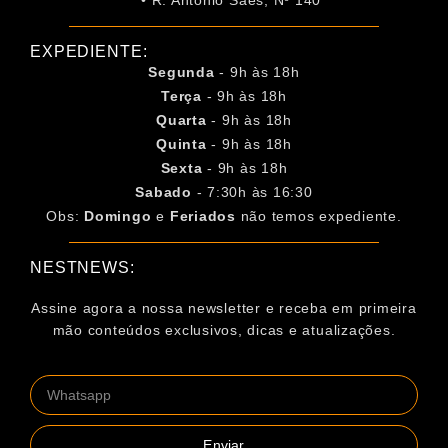
EXPEDIENTE:
Segunda
- 9h às 18h
Terça
- 9h às 18h
Quarta
- 9h às 18h
Quinta
- 9h às 18h
Sexta
- 9h às 18h
Sabado
- 7:30h às 16:30
Obs:
Domingo
e
Feriados
não temos expediente.
NESTNEWS:
Assine agora a nossa newsletter e receba em primeira
mão conteúdos exclusivos, dicas e atualizações.
Enviar