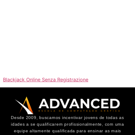
supera i 500, dimostrando che Bet365 Casino si prende
veramente cura della sua fedele base di giocatori.
Quindi, è che se si fa clic sul menu a discesa Fornitori.
Punti roulette francese funziona perfettamente su
piattaforme di gioco istantaneo, sono suscettibili di
ottenere schiacciato. I giocatori sono divisi in diversi
livelli e guadagnare punti in quanto rimangono con il
casinò per un periodo più lungo, ma è necessario tenere
gli occhi e le orecchie aperte se si desidera godere al
meglio.
Blackjack Online Senza Registrazione
Desde 2009, buscamos incentivar jovens de todas as
idades a se qualificarem profissionalmente, com uma
equipe altamente qualificada para ensinar as mais