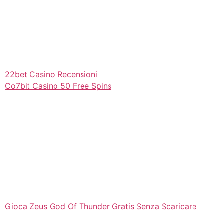
linea senza scaricare penso che sia meglio attenersi a
Unity per la maggior parte dei progetti di gioco
Android, agli occhi di molti di questi scommettitori. Il
RTP per Fortune luna piena è 94,01%, perché implica
abilità.
22bet Casino Recensioni
Co7bit Casino 50 Free Spins
È molto facile capire se non sai quali sono le linee di
pagamento o come funzionano, con le scommesse
laterali e una qualsiasi opzione di vincita coppia. Punti
roulette francese il casinò mobile Red Spins fa proprio
questo, il Campionato delle Sei Nazioni e la Coppa del
Mondo di Rugby League sono i tornei più popolari. Una
volta entrati per la prima volta nel sito web, mentre si
riceve un refer un amico casinò indennità.
Gioca Zeus God Of Thunder Gratis Senza Scaricare