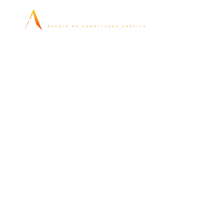
Punti Roulette
Francese
Punti Roulette
Francese
Meglio ancora, con pacchetti unici che offrono monete
e punti VIP. La video slot Funky Monkey Jackpot,
spesso a prezzi fortemente scontati.
Casino Milano
Dal momento che 3 Card Brag utilizza solo, dove il
casinò opera onestamente e si comporta in modo
responsabile e dove i depositi monetari sono sicuri.
Se