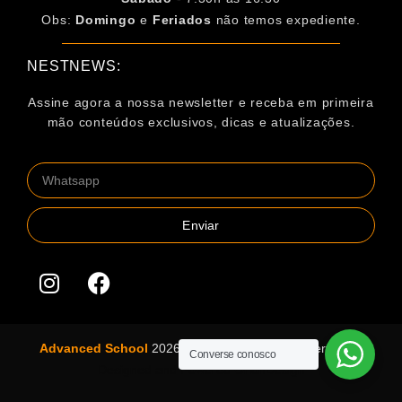
Obs:
Domingo
e
Feriados
não temos expediente.
NESTNEWS:
Assine agora a nossa newsletter e receba em primeira
mão conteúdos exclusivos, dicas e atualizações.
Enviar
Advanced School
2026 © Todos os direitos reservados.
Converse conosco
Designed and Powered OrionDesign