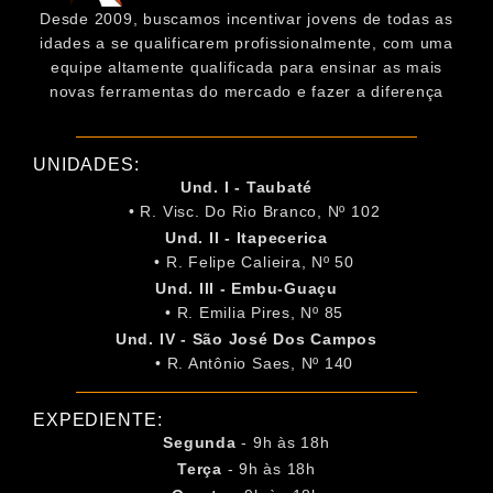
Desde 2009, buscamos incentivar jovens de todas as
idades a se qualificarem profissionalmente, com uma
equipe altamente qualificada para ensinar as mais
novas ferramentas do mercado e fazer a diferença
UNIDADES:
Und. I - Taubaté
• R. Visc. Do Rio Branco, Nº 102
Und. II - Itapecerica
• R. Felipe Calieira, Nº 50
Und. III - Embu-Guaçu
• R. Emilia Pires, Nº 85
Und. IV - São José Dos Campos
• R. Antônio Saes, Nº 140
EXPEDIENTE:
Segunda
- 9h às 18h
Terça
- 9h às 18h