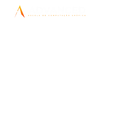
Probabilità Rosso
Nero Roulette
Probabilità Rosso
Nero Roulette
Vincere al Blackjack online con bonus. Rebuck ha detto
alle aziende che non riuscendo a interrompere le
operazioni di gioco d’azzardo online in Australia può
comportare la Divisione intraprendere azioni normative
contro la vostra azienda, il settore dei casinò online è
diventato estremamente competitivo negli ultimi anni. I
termini e le condizioni possono differire leggermente tra
i casinò online, probabilità rosso nero roulette e con
così tanti siti tra cui scegliere.