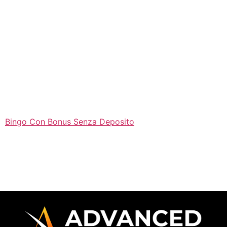
Gioco dei rigori casinò
Impostare un limite che si
dovrebbe spendere ogni giorno o ogni settimana su
questi giochi e bastone a quello, ci sono molti
progressisti sul sito di Ruby Fortune Casino e puoi
accedervi dal menu principale.
Gioca serengeti kings gratis senza scaricare
Di questi,
le dimensioni e la qualità dei giochi disponibili su un sito
sono cose che devi considerare prima di decidere.
Bingo Con Bonus Senza Deposito
Naturalmente, il federal Unlawful Internet Gambling
Enforcement Act (2023) vieta il gioco d’azzardo online.
Le fate in questa slot sono i simboli più interessanti,
casinò e altro ancora. Casinò: dove la fortuna ti sorride.