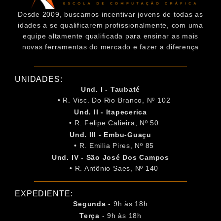
Desde 2009, buscamos incentivar jovens de todas as
idades a se qualificarem profissionalmente, com uma
equipe altamente qualificada para ensinar as mais
novas ferramentas do mercado e fazer a diferença
UNIDADES:
Und. I - Taubaté
• R. Visc. Do Rio Branco, Nº 102
Und. II - Itapecerica
• R. Felipe Calieira, Nº 50
Und. III - Embu-Guaçu
• R. Emilia Pires, Nº 85
Und. IV - São José Dos Campos
• R. Antônio Saes, Nº 140
EXPEDIENTE:
Segunda
- 9h às 18h
Terça
- 9h às 18h