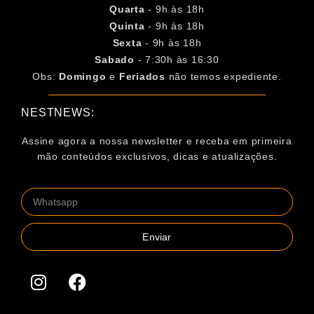
Quarta
- 9h às 18h
Quinta
- 9h às 18h
Sexta
- 9h às 18h
Sabado
- 7:30h às 16:30
Obs:
Domingo
e
Feriados
não temos expediente.
NESTNEWS:
Assine agora a nossa newsletter e receba em primeira
mão conteúdos exclusivos, dicas e atualizações.
Enviar