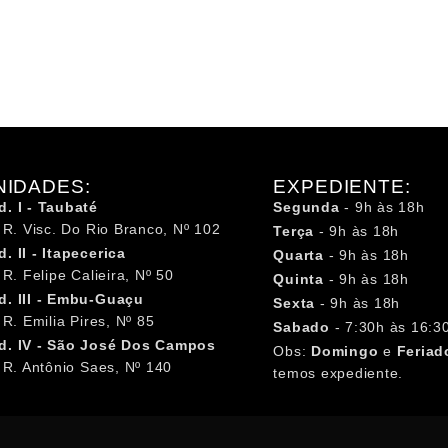
 cui il cavallo quarto posto che non riceve alcun altro pag
 Fessura e sono regolarmente aggiornati per incidere Andro
io. Win Club 88 Casino è una società che ha iniziato le s
le condizioni del bonus dove vedrai le regole sui requisiti d
tato dimenticato.
NIDADES:
EXPEDIENTE:
d. I - Taubaté
Segunda
- 9h às 18h
R. Visc. Do Rio Branco, Nº 102
Terça
- 9h às 18h
. II - Itapecerica
Quarta
- 9h às 18h
. Felipe Calieira, Nº 50
Quinta
- 9h às 18h
d. III - Embu-Guaçu
Sexta
- 9h às 18h
. Emilia Pires, Nº 85
Sabado
- 7:30h às 16:3
d. IV - São José Dos Campos
Obs:
Domingo
e
Feriad
R. Antônio Saes, Nº 140
temos expediente.