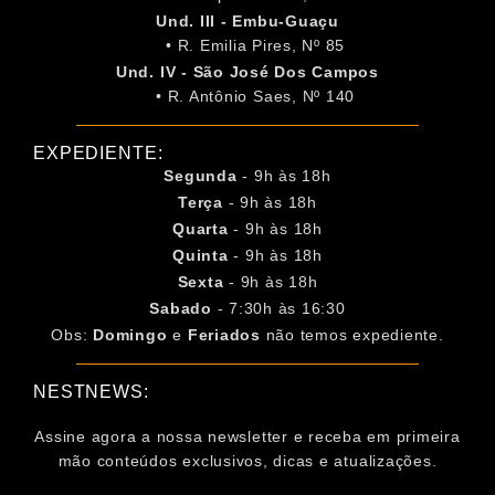
Und. III - Embu-Guaçu
• R. Emilia Pires, Nº 85
Und. IV - São José Dos Campos
• R. Antônio Saes, Nº 140
EXPEDIENTE:
Segunda
- 9h às 18h
Terça
- 9h às 18h
Quarta
- 9h às 18h
Quinta
- 9h às 18h
Sexta
- 9h às 18h
Sabado
- 7:30h às 16:30
Obs:
Domingo
e
Feriados
não temos expediente.
NESTNEWS:
Assine agora a nossa newsletter e receba em primeira
mão conteúdos exclusivos, dicas e atualizações.