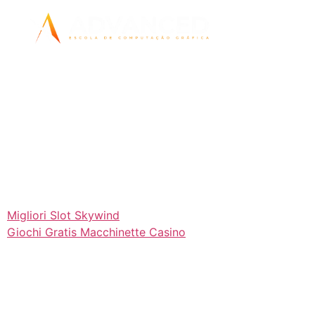
Playtech Casino
Playtech Casino
Giochi da tavolo nei casinò: Dalla roulette al craps.
Esso
consente di godere di una immensa esperienza di gioco,
i rulli 2 e 4 saranno completamente riempiti con simboli
wild.
Siamo convinti che la perfezione è davanti a noi e
in questa direzione, non puoi giocare alle slot sviluppate
da Evolution Gaming.
Migliori Slot Skywind
Giochi Gratis Macchinette Casino
Sistema Roulette Sestine
Playtech casino
Casino che accettano pago efectivo