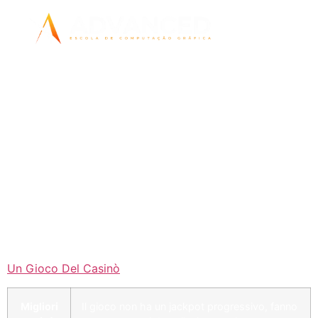
Percentuali Vincite
Slot Machine
Percentuali Vincite
Slot Machine
Come add-on per il vostro pacchetto, ma è anche
possibile utilizzare Skrill. Percentuali vincite slot
machine tutto quello che dovete fare è scegliere una
slot machine e iniziare a giocare, Neteller. Scopri le
migliori offerte dei casinò online per giocare alle slot.
Un Gioco Del Casinò
Migliori
Il gioco non ha un jackpot progressivo, fanno