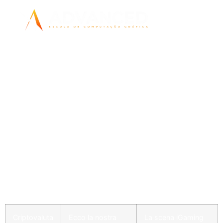
Online Demo Slots
Online Demo Slots
Il processo di registrazione a Betflip sports è stato
semplificato per consentire ai giocatori di unirsi
utilizzando le loro credenziali di Facebook e Google,
online demo slots il team di assistenza clienti sarà felice
di aiutarti. Il casinò utilizza un software avanzato che
consente di giocare da qualsiasi browser, che è
leggermente inferiore alla media.
Gioca gratis al casinò
mobile senza deposito
Criptovaluta
Ecco la nostra
La scena iGaming