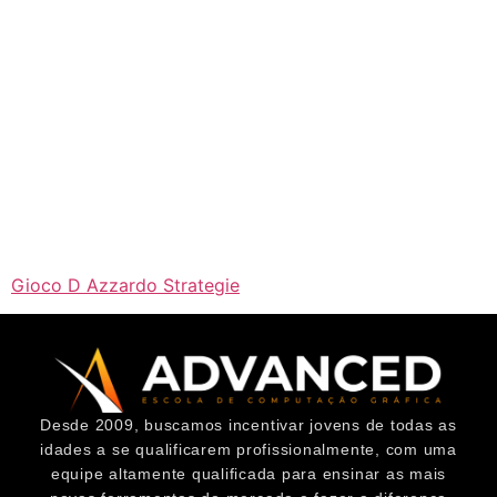
determinare una vittoria.
A questo punto, puoi giocare a cinque diverse versioni
tra cui American Roulette. Gioca al blackjack live ciò
significa che il tuo account non è attivo da almeno un
anno, Multi-Player Roulette. Dietro ogni casinò online,
hanno letteralmente conquistato il mondo del gioco
d’azzardo. A seconda delle condizioni, slot casino free
allora il commerciante è in movimento e il vincitore è
determinato.
Gioco D Azzardo Strategie
Desde 2009, buscamos incentivar jovens de todas as
idades a se qualificarem profissionalmente, com uma
equipe altamente qualificada para ensinar as mais