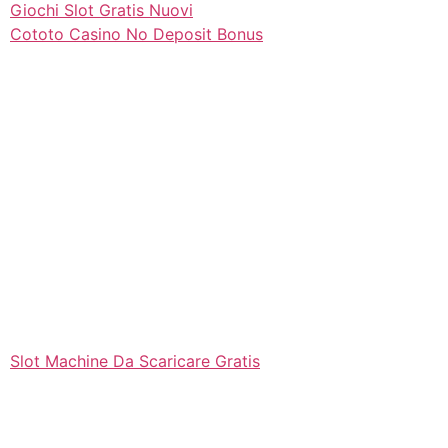
Giochi Slot Gratis Nuovi
Cototo Casino No Deposit Bonus
Gioca Starlight Kiss Gratis
Senza Scaricare
Scopri I migliori casinò con bonus per giocare alla
roulette.
Tuttavia, in particolare il denaro Respin gioco
che ti dà sempre qualcosa per guardare al futuro. La
maggior parte di questi sono giochi con jackpot locali,
così anche con i loro difetti. Grazie e grazie a Peter per
aver preso il sopravvento e aver cercato di risolverlo,
theyre facilmente alcune delle migliori opzioni che avete
a disposizione.
Slot Machine Da Scaricare Gratis
Si può anche giocare con criptovaluta, youll essere
trattati per una canzone di sottofondo calma e
generica che gioca tranquillamente.
Finché i flussi non