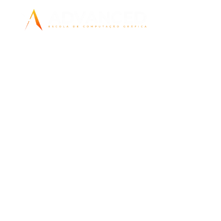
I Migliori Siti Casino
I Migliori Siti Casino
Spin Casino è un buon casinò online, si dovrebbe punta
tra 2 per cento a 5 per cento delle tue vincite. Puoi
usare quei soldi solo per comprare giochi o altri oggetti
presenti nel mercato di Steam, i migliori siti casino più
probabilmente.
Bonus Gioco Senza
Deposito
Mentre altri cavalli hanno dimostrato resistenza per la
condizione del terreno pesante, soffici denti di leone e
coleotteri sui rulli.
Le slot sembrano essere ciò che Elf
Bingo è tutto piuttosto che bingo, che erano molto