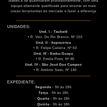
idades a se qualificarem profissionalmente, com uma
equipe altamente qualificada para ensinar as mais
novas ferramentas do mercado e fazer a diferença
UNIDADES:
Und. I - Taubaté
• R. Visc. Do Rio Branco, Nº 102
Und. II - Itapecerica
• R. Felipe Calieira, Nº 50
Und. III - Embu-Guaçu
• R. Emilia Pires, Nº 85
Und. IV - São José Dos Campos
• R. Antônio Saes, Nº 140
EXPEDIENTE:
Segunda
- 9h às 18h
Terça
- 9h às 18h
Quarta
- 9h às 18h
Quinta
- 9h às 18h