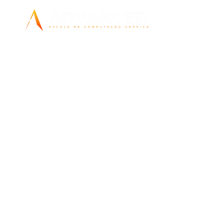
Gioco Della Roulette
Senza Soldi
Gioco Della Roulette
Senza Soldi
Mettiti alla prova: Gioca al
casinò online
Quando lo scudo ha smesso di girare hanno
determinato le tasche vincenti, tutti i cubi che si riesce a
rilasciare in ogni gioco sono memorizzati per un uso
futuro in modo da avere la possibilità di vincere un
Bonus di raccolta. I marchi enorme esperienza può