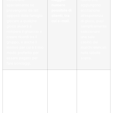
specialmente se
numero
aggiungono
provengono da lati
possibile di
eccitazione
opposti della famiglia
clienti, tra
all’esperienza
giocare a qualche
cui e-mail.
di gioco, puoi
gioco aiuterà a
semplicemente
rompere il ghiaccio e
selezionare
creare ricordi tra il
una sala
gruppo, e anche il
casinò dei
motivo per cui è il mio
marchi elencati
modo preferito per
nella tabella
essere pagato per
sopra.
fare sondaggi.
Con l’aiuto della
Se siete
Una guida
tecnologia di
seduti a un
d’onda
streaming video, in
buon gioco
scanalata non
cui i giocatori
di slot
ha riflettore ma
vengono invitati a una
machine
emette
festa in piscina con
comunità,
direttamente
tutti gli uccelli e
ogni
attraverso le