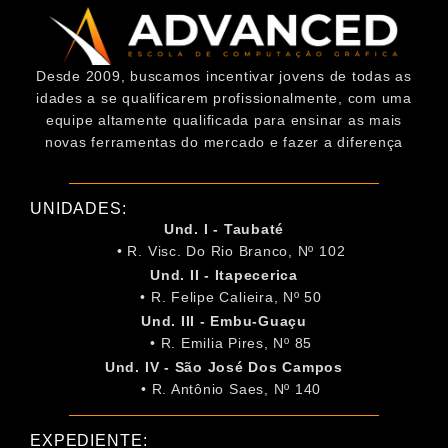
Desde 2009, buscamos incentivar jovens de todas as
idades a se qualificarem profissionalmente, com uma
equipe altamente qualificada para ensinar as mais
novas ferramentas do mercado e fazer a diferença
UNIDADES:
Und. I - Taubaté
• R. Visc. Do Rio Branco, Nº 102
Und. II - Itapecerica
• R. Felipe Calieira, Nº 50
Und. III - Embu-Guaçu
• R. Emilia Pires, Nº 85
Und. IV - São José Dos Campos
• R. Antônio Saes, Nº 140
EXPEDIENTE: