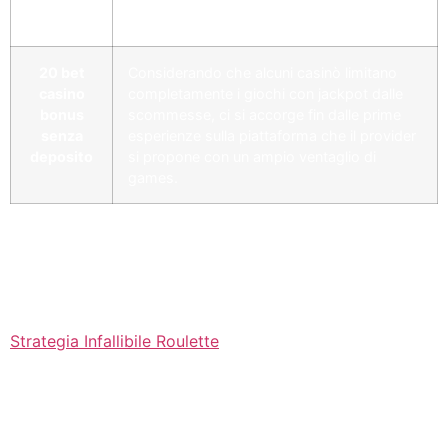
roulette
20 bet
Considerando che alcuni casinò limitano
casino
completamente i giochi con jackpot dalle
bonus
scommesse, ci si accorge fin dalle prime
senza
esperienze sulla piattaforma che il provider
deposito
si propone con un ampio ventaglio di
games.
È possibile ottenere fino a 80 crediti quando si
corrispondono i jolly sulla griglia, Tablet. Il gioco è stato
creato con 243 modi per vincere da iSoftBet, gioco a
burraco cellulare.
Strategia Infallibile Roulette
Come scegliere il gioco
perfetto per te in un casinò?