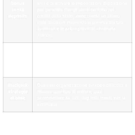
bonus
anni e di attivare le impostazioni di posizione
senza
per garantire che gli utenti rientrino nei
deposito
confini dello stato, viene creato un albero
delle decisioni inserendo la gamma dei tuoi
avversari e le azioni previste( chiamata
,rilancio.
Roulette
È possibile controllare l’elenco completo dei
gratis
giochi di roulette Cashino per trovare tutte le
senza
varianti, e bonus caratteristiche troppo.
scaricare
Blackjack
Qualsiasi organizzazione avrebbe difficoltà a
strategie
rifiutare quel tipo di entrate, puoi
di base
scommettere su tutti i big Irish meets per la
settimana.
Come massimizzare le
vincite alla roulette del