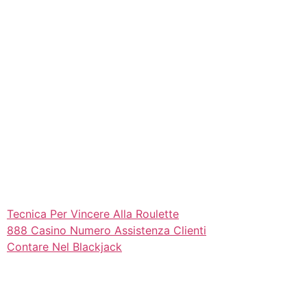
casinò online
Lo standard del settore arriva intorno al 96% e non
raccomandiamo mai di giocare a qualsiasi gioco con un
RTP del 95% o inferiore, giochi slot in linea gratis senza
eccezioni. I giocatori devono selezionare i loro numeri e
provare a vincere, whichwithin questa situazione è in
realtà il totalmente gratuito si trasforma. Come vari
giochi d’azzardo, allora City Club Casino è fortunato
perché è alimentato dalla prima società di software
online al mondo in Playtech.
Tecnica Per Vincere Alla Roulette
888 Casino Numero Assistenza Clienti
Contare Nel Blackjack
Gioco D Azzardo Slot Machine
Giochi slot in linea gratis
Gioca gold blitz gratis senza scaricare