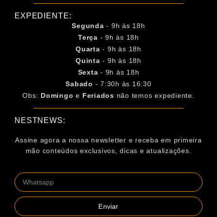
EXPEDIENTE:
Segunda
- 9h às 18h
Terça
- 9h às 18h
Quarta
- 9h às 18h
Quinta
- 9h às 18h
Sexta
- 9h às 18h
Sabado
- 7:30h às 16:30
Obs:
Domingo
e
Feriados
não temos expediente.
NESTNEWS:
Assine agora a nossa newsletter e receba em primeira
mão conteúdos exclusivos, dicas e atualizações.
Enviar