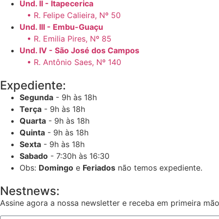
Und. II - Itapecerica
• R. Felipe Calieira, Nº 50
Und. III - Embu-Guaçu
• R. Emilia Pires, Nº 85
Und. IV - São José dos Campos
• R. Antônio Saes, Nº 140
Expediente:
Segunda
- 9h às 18h
Terça
- 9h às 18h
Quarta
- 9h às 18h
Quinta
- 9h às 18h
Sexta
- 9h às 18h
Sabado
- 7:30h às 16:30
Obs:
Domingo
e
Feriados
não temos expediente.
Nestnews:
Assine agora a nossa newsletter e receba em primeira mão 