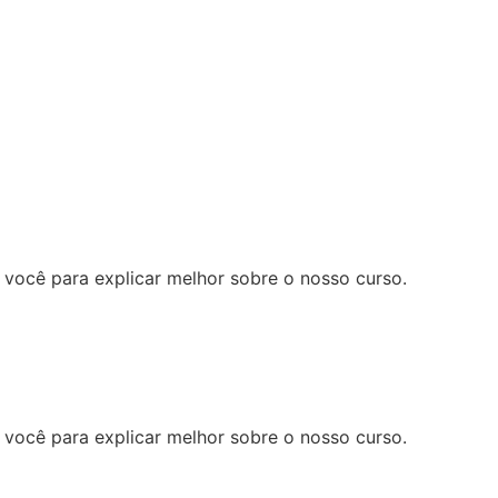
você para explicar melhor sobre o nosso curso.
você para explicar melhor sobre o nosso curso.