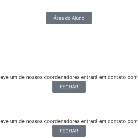
Área do Aluno
breve um de nossos coordenadores entrará em contato com 
FECHAR
breve um de nossos coordenadores entrará em contato com 
FECHAR