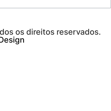
os os direitos reservados.
Design