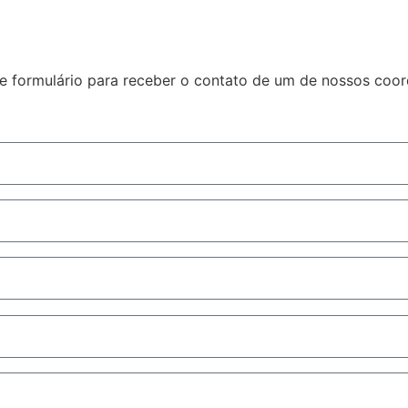
se formulário para receber o contato de um de nossos coo