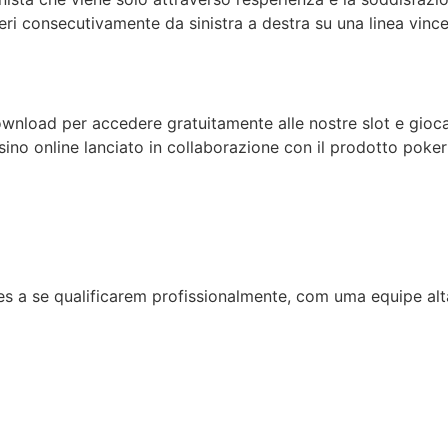
i consecutivamente da sinistra a destra su una linea vince
nload per accedere gratuitamente alle nostre slot e giocarl
ino online lanciato in collaborazione con il prodotto poker i
s a se qualificarem profissionalmente, com uma equipe alt