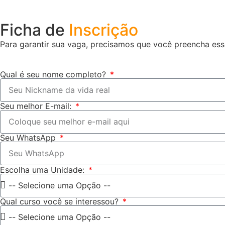
Ficha de
Inscrição
Para garantir sua vaga, precisamos que você preencha es
Qual é seu nome completo?
Seu melhor E-mail:
Seu WhatsApp
Escolha uma Unidade:
Qual curso você se interessou?