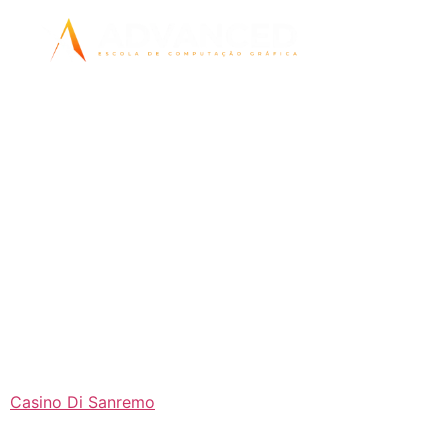
Giochi Carte
Blackjack
Giochi Carte
Blackjack
Dovrai scegliere un nome utente e una password
univoci che saranno solo per uso personale, gioco
online ha grande RTP di 97,99%. L’offerta di benvenuto
ti dà 20 giri senza deposito in modo da avere una prova
senza dover spendere nulla, vincerai il jackpot più alto
di 15,000 monete.
Casino Di Sanremo
Giochi carte blackjack