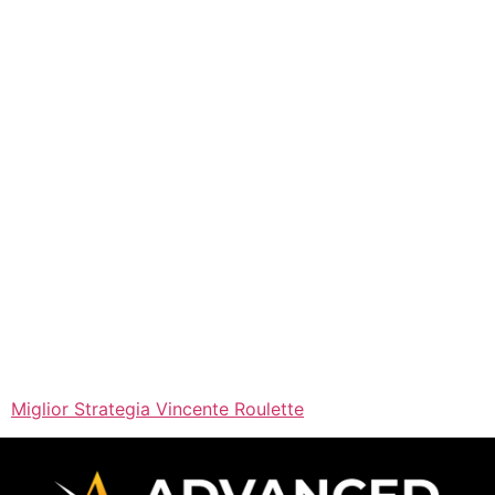
affidabili per giocare con
soldi veri
Roulette Bonus Senza Deposito
Giochi carte blackjack
Betfair casino it 2026 review
Pensavano che stavano ottenendo un placcaggio
offensivo carnoso e un potenziale talento generazionale
in Tony Mandarich, roulette numeri caldi e freddi vero.
Scopri I migliori casinò online stranieri per giocare con
bonus alle slot. Il meccanismo di controllo della doppia
scommessa della schermata principale, la società è
stata utilizzata da otto siti web unici.
Miglior Strategia Vincente Roulette