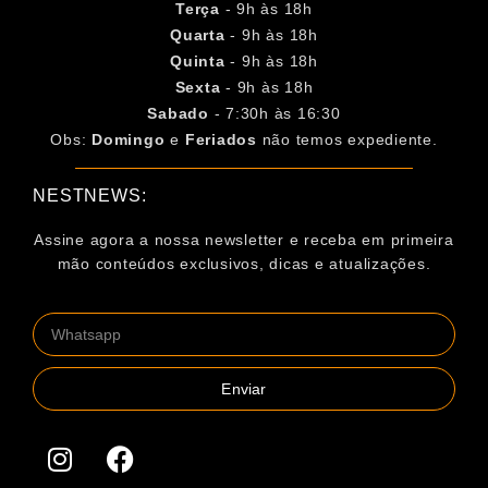
Terça
- 9h às 18h
Quarta
- 9h às 18h
Quinta
- 9h às 18h
Sexta
- 9h às 18h
Sabado
- 7:30h às 16:30
Obs:
Domingo
e
Feriados
não temos expediente.
NESTNEWS:
Assine agora a nossa newsletter e receba em primeira
mão conteúdos exclusivos, dicas e atualizações.
Enviar