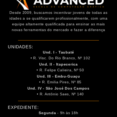
Desde 2009, buscamos incentivar jovens de todas as
idades a se qualificarem profissionalmente, com uma
equipe altamente qualificada para ensinar as mais
novas ferramentas do mercado e fazer a diferença
UNIDADES:
Und. I - Taubaté
• R. Visc. Do Rio Branco, Nº 102
Und. II - Itapecerica
• R. Felipe Calieira, Nº 50
Und. III - Embu-Guaçu
• R. Emilia Pires, Nº 85
Und. IV - São José Dos Campos
• R. Antônio Saes, Nº 140
EXPEDIENTE:
Segunda
- 9h às 18h