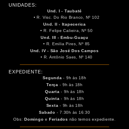
UNIDADES:
Und. I - Taubaté
• R. Visc. Do Rio Branco, Nº 102
Und. II - Itapecerica
• R. Felipe Calieira, Nº 50
Und. III - Embu-Guaçu
• R. Emilia Pires, Nº 85
Und. IV - São José Dos Campos
• R. Antônio Saes, Nº 140
EXPEDIENTE:
Segunda
- 9h às 18h
Terça
- 9h às 18h
Quarta
- 9h às 18h
Quinta
- 9h às 18h
Sexta
- 9h às 18h
Sabado
- 7:30h às 16:30
Obs:
Domingo
e
Feriados
não temos expediente.