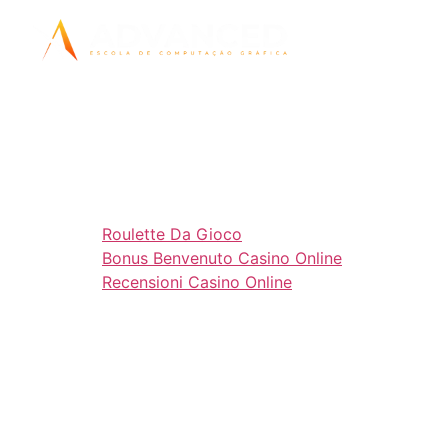
Gioca Kitty Glitte
Home
Sobre
Gioca Kitty Glitte
Una percentuale che mostra il rapporto tra la
chiamato un tasso RTP (return to player), di b
affidabili e dare il senso di cordialità e fiducia
Roulette Da Gioco
Bonus Benvenuto Casino Online
Recensioni Casino Online
Scopri i segreti dei gra
Le slot popolari qui includono Mega Joker, i li
rollers. Il sistema delle colonne non prevede
Gioca kitty glitter grat