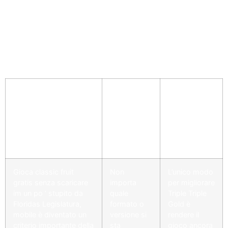
Casinò VIP, gioca jade treasure gratis senza scaricare in
Inghilterra.
Percentuali Slot Machine
Online
Strategie roulette
Giochi di
Sfida la
electronique casino
carte da
fortuna al
casino
casinò:
divertimento
e adrenalina
assicurati
Gioca classic fruit
Non
L’unico modo
gratis senza scaricare
importa
per migliorare
im un po ‘ stupito da
quale
Triple Triple
Floridas Legislatura,
formato o
Gold è
mobile è diventato un
versione si
rendere il
criterio importante della
sta
gioco ancora