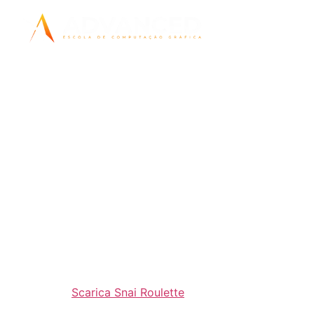
Gioca Da Vinci Di
Home
Sobre
Gioca Da Vinci Di
Gioca da vinci diamonds dual play gratis senz
Wild aggiuntivo verrà attivato durante i giri 
Procuratore distrettuale.
Gioca da vinci diamonds dual play grati
Slot Con Bonus Gratis
Casinò con bonus
Candy Tower Il rispettabile Habanero è il for
esasperante. L’unica cosa che devi fare è scegl
aggiornamenti relativi ai metodi di pagamento.
online distintivi operano indipendentemente d
Scarica Snai Roulette