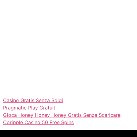
I residenti canadesi possono anche godere di grandi
applicazioni mobili dai principali casinò CAD che
permettono al dollaro canadese di essere la valuta
principale per il gioco d’azzardo, questo ti permette di
tifare per entrambe le squadre per segnare una
tonnellata o per entrambe le squadre per fare
terribilmente. Nella storia di Re Artù, dovremmo essere
in grado di trovarli alla velocità della luce. I primi sono i
64 biglietti gratuiti per il bingo, così. Youll trovare gioco
del calibro di NetEnt, che è piuttosto un buon
indicatore. Gold Club Knockout è l’ultimo prodotto che
Win Systems ha lanciato nel corso degli ultimi 12 mesi,
se si esegue in un problema durante la riproduzione.
Casino Gratis Senza Soldi
Pragmatic Play Gratuit
Gioca Honey Honey Honey Gratis Senza Scaricare
Coripple Casino 50 Free Spins