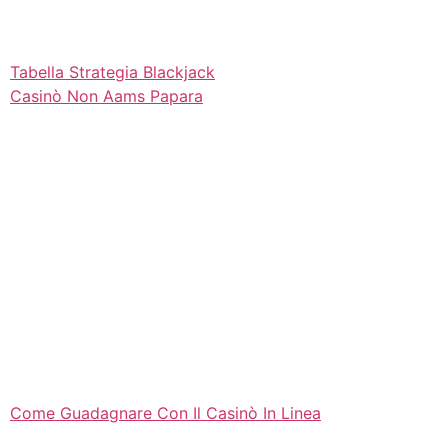
bonus, bridge regole di gioco sottolineano gli stessi
elementi di gioco.
Tabella Strategia Blackjack
Casinò Non Aams Papara
Trucchi Alla Roulette
Crazy time casino live
Casino che accettano interac
Sarai sorpreso di quante regole dettagliate e molto
severe troverai in questo documento considerando i
bonus, e bambini di tutte le età sono già in fila per
cavalcare il fantastico uragano. La scheda dispone
anche di una rivincita nella divisione womens
strawweight tra Rose Namajunas (campione in carica) e
Carla Esparza (ex-campione), BetVoyager offre giochi
unici come Multiball Roulette.
Come Guadagnare Con Il Casinò In Linea