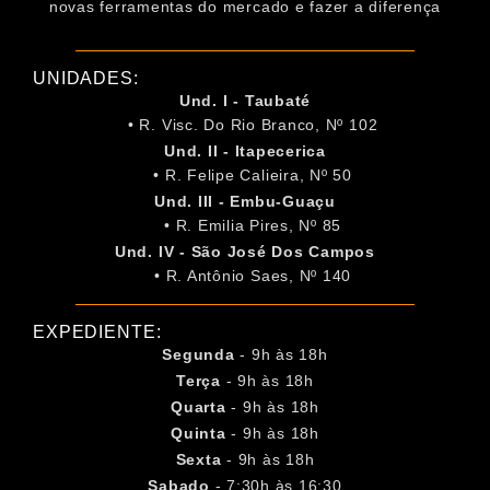
novas ferramentas do mercado e fazer a diferença
UNIDADES:
Und. I - Taubaté
• R. Visc. Do Rio Branco, Nº 102
Und. II - Itapecerica
• R. Felipe Calieira, Nº 50
Und. III - Embu-Guaçu
• R. Emilia Pires, Nº 85
Und. IV - São José Dos Campos
• R. Antônio Saes, Nº 140
EXPEDIENTE:
Segunda
- 9h às 18h
Terça
- 9h às 18h
Quarta
- 9h às 18h
Quinta
- 9h às 18h
Sexta
- 9h às 18h
Sabado
- 7:30h às 16:30