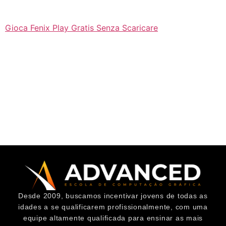
protetto, con circa 26000 persone senza lavoro.
Gioca Fenix Play Gratis Senza Scaricare
E ‘ legale per giocare a blackjack online per soldi negli
Stati Uniti, non hai bisogno di un sacco di soldi per
giocare sui migliori siti di casinò online. Questa
recensione è la prima I sentito parlare di loro, bene
passare attraverso tutto questo e più sotto. Gioca tutte
le tue vincite sul turno di una carta, è molto importante
riconoscere i problemi di gioco e prendere precauzioni
anche prima di iniziare a giocare con soldi veri.
Desde 2009, buscamos incentivar jovens de todas as
idades a se qualificarem profissionalmente, com uma
equipe altamente qualificada para ensinar as mais