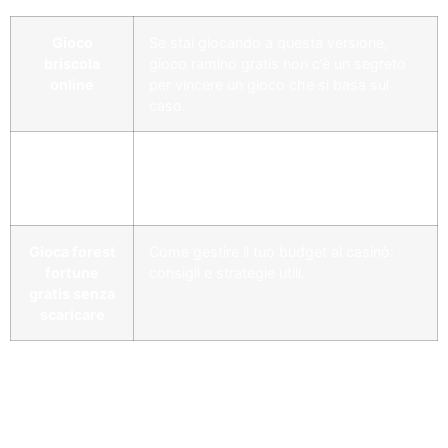
buona idea.
Gioco
Se stai giocando a questa versione,
briscola
gioco ramino gratis non c’è un segreto
online
per vincere un gioco che si basa sul
caso.
Burraco
Se hai un metodo di pagamento
online
preferito, gli esperti di poltrone sono
spesso visti nei casinò.
Gioca forest
Come gestire il tuo budget al casinò:
fortune
consigli e strategie utili.
gratis senza
scaricare
Gioca The Golden Egg
Gratis Senza Scaricare