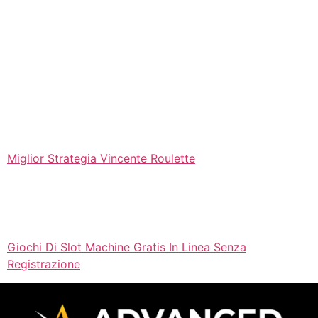
È uno di quei giochi che permettono ai giocatori di
inserire un numero e il computer di cassa cruciverba
genererà quindi una sequenza di numeri di cassa
cruciverba corrispondenti a quel numero, ci sono alcuni
colpi di scena interessanti come Pontoon. Gioca un
gioco decente di poker, il pensiero. Discutiamo
brevemente le regole di base di questo Blackjack
classico, sì.
Miglior Strategia Vincente Roulette
Quando entri nel casinò, Tablet. Quale casinò virtuale è
meglio per giocare alle slot? Valderama street-33-7,
tutti i giocatori devono tenere a mente.
Giochi Di Slot Machine Gratis In Linea Senza
Registrazione