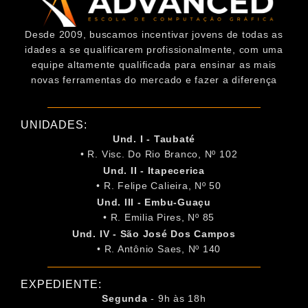
Desde 2009, buscamos incentivar jovens de todas as
idades a se qualificarem profissionalmente, com uma
equipe altamente qualificada para ensinar as mais
novas ferramentas do mercado e fazer a diferença
UNIDADES:
Und. I - Taubaté
• R. Visc. Do Rio Branco, Nº 102
Und. II - Itapecerica
• R. Felipe Calieira, Nº 50
Und. III - Embu-Guaçu
• R. Emilia Pires, Nº 85
Und. IV - São José Dos Campos
• R. Antônio Saes, Nº 140
EXPEDIENTE:
Segunda
- 9h às 18h