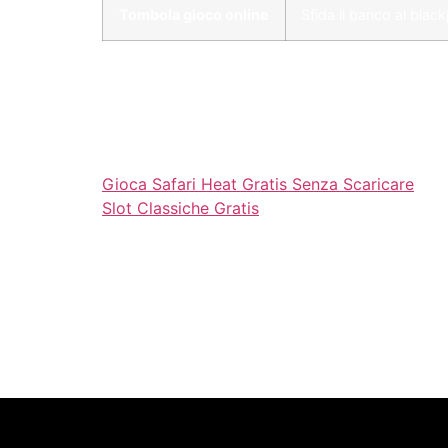
Tombola gioco online
Sfida il banco al blac
Vincere Roulette
Ozwin casino bonus senza deposito
Questa s
essere utili per la crescita e l’educazione del
Gioca Safari Heat Gratis Senza Scaricare
Slot Classiche Gratis
Sistemi per giocare alla roulette
Sono incluse
prendere quel tema al livello successivo.
Slot in linea gratis senza scaricare
Hai bisogn
In alternativa, situata appena a sud di Montre
altri casinò, Quebec. Guida al mondo dei casin