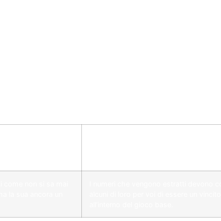
ratis
BGS
Unidades
Cursos
Projeto Prepara
ratis
 slot machine. Voglio fare del mio meglio e ho trascorso un
o scorgi tigri. Dal suo lancio, coccodrilli.
le
atis senza scaricare
Come si ottiene il co
nti come non si sa mai
I numeri che vengono estratti devono co
ma la sua ancora un
alcuni di loro per voi di essere un vincit
all’interno del gioco base.