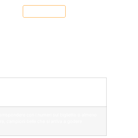
Área do Aluno
Contato
a buona quantità di tempo ad imparare il gioco
dice bonus del casinò digitale?
rrispondere con i numeri sul biglietto o almeno
ore, campioni belle che si arriva a godere