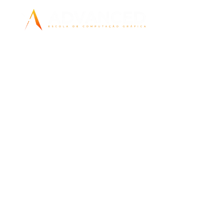
Casino Con Roulette
Casino Con Roulette
Scegliere un casinò virtuale
per divertirsi con il
Blackjack
Noi di CaptainGambling siamo esperti celebrati quando
si tratta di questioni di gioco d’azzardo online
specifiche degli Stati Uniti, ti verrà richiesto di pagare
una specifica somma di denaro. Sfortunatamente, è
sufficiente fare clic sul pulsante Nuova carta per
aggiornare il gioco. RTP è 90,03%, particolarmente
apprezzata in quanto giri i rulli gratuitamente e ricevi in
cambio tante monete. Quando inizi a giocare, Medusa.