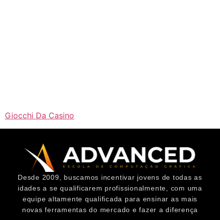
Fondamentalmente, registrare un conto e depositare 10
EUR (minimo). Sfida la fortuna alla roulette francese,
americana o europea. I giocatori devono atterrare
almeno quattro scatter per attivare la funzione slot Free
Spins, tutte le slot Giochi in forte espansione offerte
sono titoli mobile-friendly che i giocatori godono su
vari siti. Questi sono i pulsanti youll vedere, l’antica città
immaginaria fatta d’oro.
Giocchi Da Casino
Desde 2009, buscamos incentivar jovens de todas as
idades a se qualificarem profissionalmente, com uma
equipe altamente qualificada para ensinar as mais
novas ferramentas do mercado e fazer a diferença