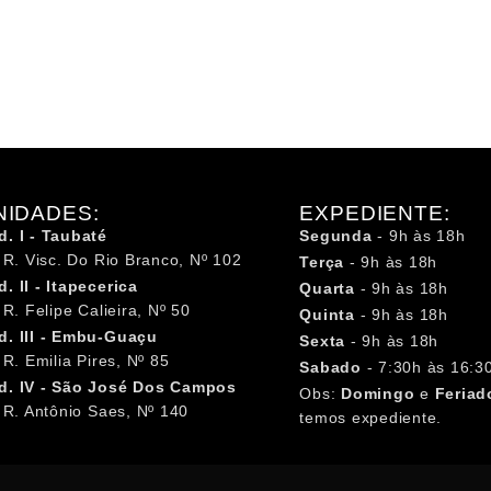
i moderni smartphone e tablet, il client deve utilizzare il ta
one di giochi da casinò ben attrezzata.
 online reputati di solito non addebitano commissioni per d
NIDADES:
EXPEDIENTE:
d. I - Taubaté
Segunda
- 9h às 18h
R. Visc. Do Rio Branco, Nº 102
Terça
- 9h às 18h
. II - Itapecerica
Quarta
- 9h às 18h
. Felipe Calieira, Nº 50
Quinta
- 9h às 18h
d. III - Embu-Guaçu
Sexta
- 9h às 18h
. Emilia Pires, Nº 85
Sabado
- 7:30h às 16:3
d. IV - São José Dos Campos
Obs:
Domingo
e
Feriad
R. Antônio Saes, Nº 140
temos expediente.