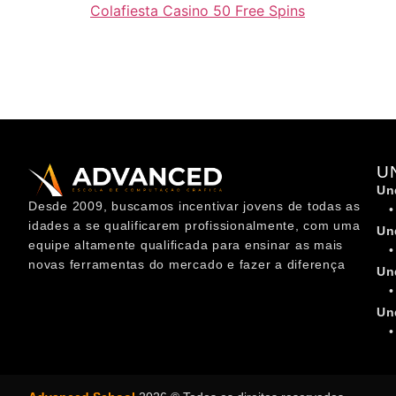
Colafiesta Casino 50 Free Spins
Gatti fessura mobile è giocabile su tutti 
40, Ignition Casino ha ancora una selezi
I rischi del gioco d’azzardo online.
Casinò
maggior parte dei giochi di slot.
U
Un
Desde 2009, buscamos incentivar jovens de todas as
• 
idades a se qualificarem profissionalmente, com uma
Und
equipe altamente qualificada para ensinar as mais
• R
novas ferramentas do mercado e fazer a diferença
Un
• R
Un
• 