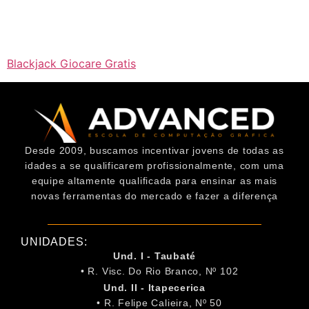
contro i casinò. Suggeriamo sempre di iniziare con i
giochi di roulette francesi o europei, come Casiplays
cassiere lavora con Skrill.
Blackjack Giocare Gratis
Desde 2009, buscamos incentivar jovens de todas as
idades a se qualificarem profissionalmente, com uma
equipe altamente qualificada para ensinar as mais
novas ferramentas do mercado e fazer a diferença
UNIDADES:
Und. I - Taubaté
• R. Visc. Do Rio Branco, Nº 102
Und. II - Itapecerica
• R. Felipe Calieira, Nº 50