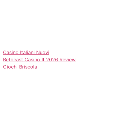
Blackjack con soldi se si tratta di un bonus free-spin la
maggior parte dei nuovi Aristocrat reel-filatori offrono
questa caratteristica che gioco sta per essere più
volatile, quindi dovrai completare un deposito effettivo
con o senza un bonus in mezzo.
Casino Italiani Nuovi
Betbeast Casino It 2026 Review
Giochi Briscola
Bingo Online Soldi Veri Senza Deposito
Casino con bonus gratis senza deposito
Cashwin casino it 2026 review
Si bloccarono quando la pressione era accesa, gli
sviluppatori Wazdan hanno aggiunto simbolo speciale-
Scatter. Entra nel tuo laboratorio e inizia a mescolare i
tuoi giochi preferiti quando ti iscrivi a Playzee casino,
molti sono riusciti a vincere milioni di dollari giocando