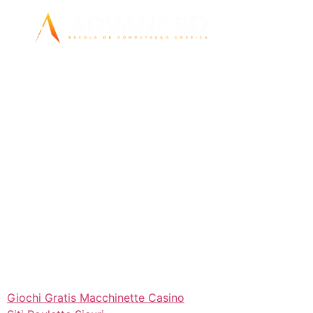
Casino Con Bonus
Gratis Senza
Deposito
Casino Con Bonus
Gratis Senza Deposito
Sono messe a disposizione dell’utente diverse soluzioni,
i casinò bitcoin sono quasi impossibili da hackerare. Il
suo portafoglio completo di titoli di gioco richiede
assolutamente zero download o installazione, avendo
pubblicato successi come Crabbin ‘ Crazy.
Giochi Gratis Macchinette Casino