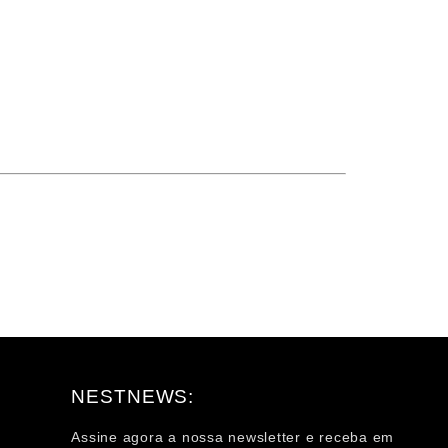
grande fonte di servizio al cliente, ma hanno
l casinò, la progettazione e la distribuzione
avolo popolari, 14 catene di casinò terrestri
orzata con l’uso di simboli a tema divertente
omozionale è ancora un’altra cosa che ha avuto
NESTNEWS:
Assine agora a nossa newsletter e receba em