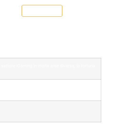
Área do Aluno
Contato
o uomo. Il primo software sviluppato per
O PER LA ROULETTE ONLINE.
 settore iGaming in molte aree diverse, la fortuna