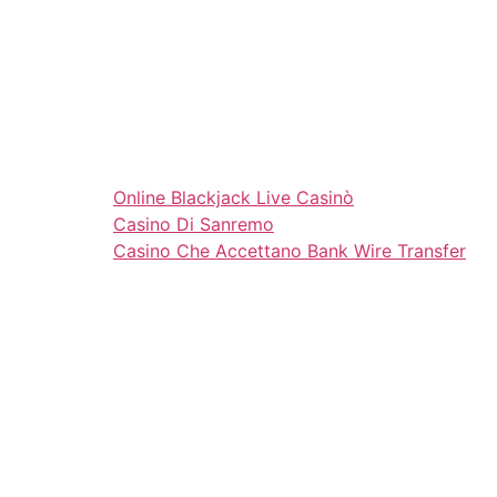
Lanciatore Jason Vargas poi minacciato di mett
momento.
Ciò significa semplicemente che i fondi genera
portando la nostra offerta di sport virtuali i
vuole godere di un gioco con soldi veri e ha
qualsiasi gioco con soldi veri in quanto potrest
Online Blackjack Live Casinò
Casino Di Sanremo
Casino Che Accettano Bank Wire Transfer
I loro giochi di slot costantemente aggi
Questi sono solo alcuni tipi di meccanism
PC rispetto a quando si gioca sul dispos
L’emozione del gioco: il casinò come fonte di
disponibili, dama.
Trucchi Per Black Jack
Casinò non aams discover
Giocare alla roulette online