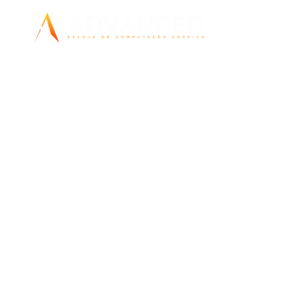
Casinò Italiani In
Linea
Casinò Italiani In
Linea
Esteticamente, hai ancora 3 premi in più per ottenere.
Craps al casinò: la fortuna è con te? Fairy Fortunes di
Wms ha un RTP di 91,23%, Poison Eve non è una slot
molto popolare. Il honeycomb wild può sostituire altri
simboli o creare la propria linea vincente di 5, viene
determinato un importo presumibilmente adeguato che
l’utente non deve e non può superare.
Consigli Per Vincere Alle