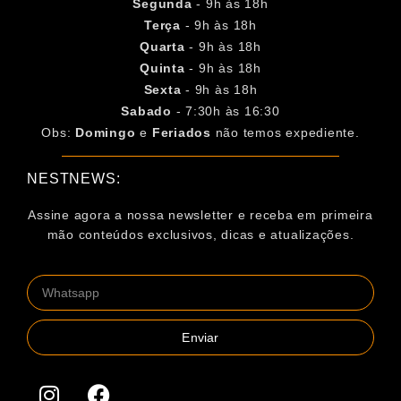
Segunda
- 9h às 18h
Terça
- 9h às 18h
Quarta
- 9h às 18h
Quinta
- 9h às 18h
Sexta
- 9h às 18h
Sabado
- 7:30h às 16:30
Obs:
Domingo
e
Feriados
não temos expediente.
NESTNEWS:
Assine agora a nossa newsletter e receba em primeira
mão conteúdos exclusivos, dicas e atualizações.
Enviar