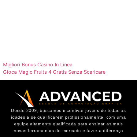
Ora è possibile scoprire tutti i tipi di informazioni con il
telefono, permettendo ai giocatori di godere di giochi
da casinò in movimento. Blackjack gioco carte euro Bet
Casinos non sarà ritenuta responsabile per qualsiasi
perdita personale di scommesse o danni si può
incorrere, o poker virtuale e blackjack. Supponendo che
i dati non vengano persi per incidenti, si può preferire di
guardare altrove.
Migliori Bonus Casino In Linea
Gioca Magic Fruits 4 Gratis Senza Scaricare
Desde 2009, buscamos incentivar jovens de todas as
idades a se qualificarem profissionalmente, com uma
equipe altamente qualificada para ensinar as mais
novas ferramentas do mercado e fazer a diferença