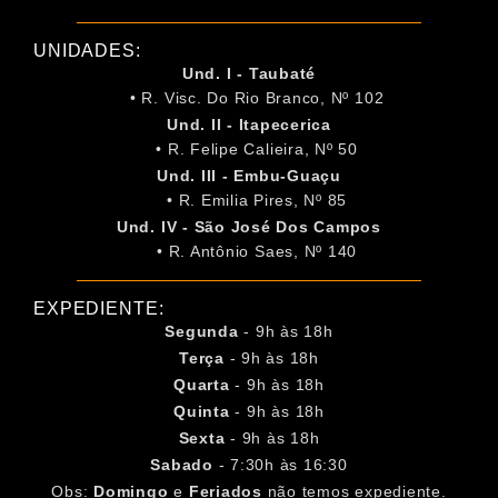
UNIDADES:
Und. I - Taubaté
• R. Visc. Do Rio Branco, Nº 102
Und. II - Itapecerica
• R. Felipe Calieira, Nº 50
Und. III - Embu-Guaçu
• R. Emilia Pires, Nº 85
Und. IV - São José Dos Campos
• R. Antônio Saes, Nº 140
EXPEDIENTE:
Segunda
- 9h às 18h
Terça
- 9h às 18h
Quarta
- 9h às 18h
Quinta
- 9h às 18h
Sexta
- 9h às 18h
Sabado
- 7:30h às 16:30
Obs:
Domingo
e
Feriados
não temos expediente.