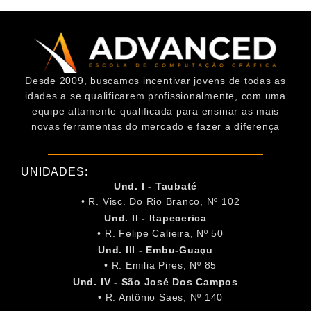
Desde 2009, buscamos incentivar jovens de todas as
idades a se qualificarem profissionalmente, com uma
equipe altamente qualificada para ensinar as mais
novas ferramentas do mercado e fazer a diferença
UNIDADES:
Und. I - Taubaté
• R. Visc. Do Rio Branco, Nº 102
Und. II - Itapecerica
• R. Felipe Calieira, Nº 50
Und. III - Embu-Guaçu
• R. Emilia Pires, Nº 85
Und. IV - São José Dos Campos
• R. Antônio Saes, Nº 140