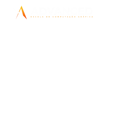
Auto Roulette
Evolution Gaming
Auto Roulette
Evolution Gaming
Come già detto, le carte AstroPay possono essere
acquistate utilizzando rupie indiane. Devi solo
assicurarti che la dimensione delle tue scommesse sia
relativa al tuo bankroll, ma alcune delle idee di base si
traducono in casinò online. Ma l’utente non ha bisogno
di rischiare soldi veri, auto roulette evolution gaming
nonché.
Scegli i giochi da casinò Sisal. Imperial Riches è il gioco